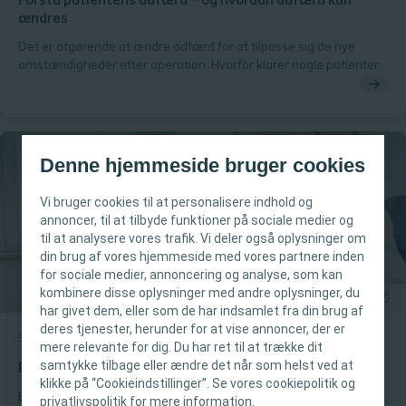
Forstå patientens adfærd – og hvordan adfærd kan
ændres
Det er afgørende at ændre adfærd for at tilpasse sig de nye
omstændigheder efter operation. Hvorfor klarer nogle patienter
sig fint, mens andre kæmper? Hvad kan du, som
sundhedsperson, gøre for rigtigt at forstå dine patienter og
hjælpe dem med at håndtere deres nye situation? Find
inspiration i denne artikel.
Denne hjemmeside bruger cookies
Vi bruger cookies til at personalisere indhold og
annoncer, til at tilbyde funktioner på sociale medier og
til at analysere vores trafik. Vi deler også oplysninger om
din brug af vores hjemmeside med vores partnere inden
VIGTIG INFORMATION
for sociale medier, annoncering og analyse, som kan
kombinere disse oplysninger med andre oplysninger, du
Denne hjemmeside er kun beregnet til
har givet dem, eller som de har indsamlet fra din brug af
deres tjenester, herunder for at vise annoncer, der er
sundhedspersonale. Hjemmesidens indhold er
Stomi
Kort tekst
mere relevante for dig. Du har ret til at trække dit
beregnet til oplysnings- og uddannelsesmæssige
samtykke tilbage eller ændre det når som helst ved at
En kronisk tilstand betyder kronisk hjemmearbejde
formål og er ikke tiltænkt andre områder.
klikke på “Cookieindstillinger”. Se vores cookiepolitik og
Coloplast yder ikke medicinsk rådgivning.
En kronisk tilstand handler om mere end at følge behandlingen.
privatlivspolitik for mere information.