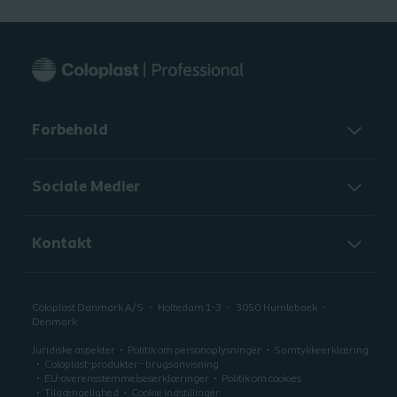
Forbehold
Sociale Medier
Kontakt
Coloplast Danmark A/S
Holtedam 1-3
3050
Humlebaek
Denmark
Juridiske aspekter
Politik om personoplysninger
Samtykkeerklæring
Coloplast-produkter - brugsanvisning
EU-overensstemmelseserklæringer
Politik om cookies
Tilgængelighed
Cookie indstillinger