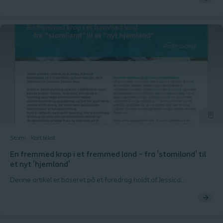
undersøger, hvordan det påvirker en patients seksualitet at leve
med en stomi, og hvordan du kan hjælpe patienten med at
håndtere dette vigtige område i din behandling.
Stomi
Kort tekst
En fremmed krop i et fremmed land – fra 'stomiland' til
et nyt 'hjemland'
Denne artikel er baseret på et foredrag holdt af Jessica
Swinbourne, PhD (Australien) og Rune Nørager, PhD (Danmark)
under Coloplast Ostomy Days 2018.