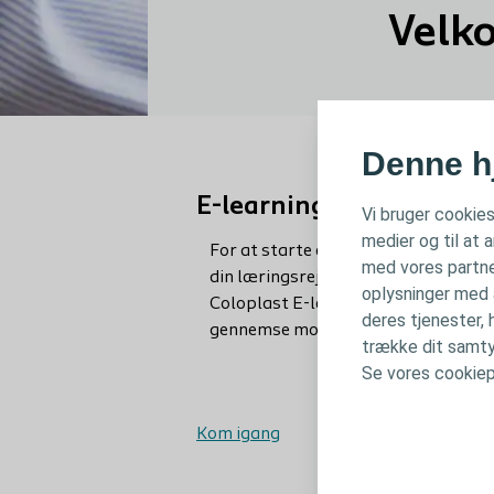
Velko
Denne h
E-learning uddannelse
Vi bruger cookies
medier og til at 
For at starte eller fortsætte
med vores partne
din læringsrejse med
oplysninger med a
Coloplast E-learning kan du
deres tjenester, 
gennemse moduler her.
trække dit samtyk
Se vores cookiepo
Kom igang