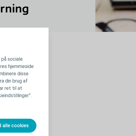
arning
Kom igang
r på sociale
 vores hjemmeside
ater, gå til Min Profil.
ombinere disse
ra din brug af
 ret til at
eindstillinger”.
d alle cookies