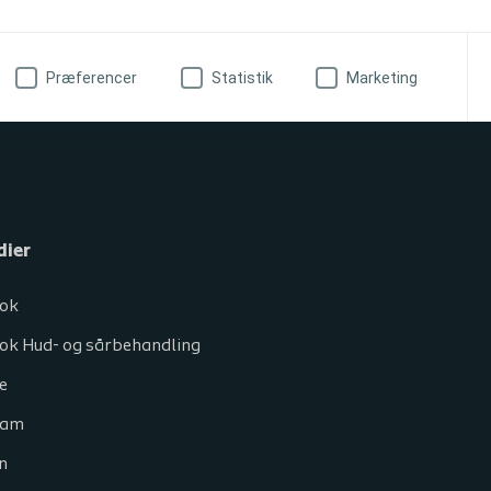
Præferencer
Statistik
Marketing
dier
ok
ok Hud- og sårbehandling
e
ram
n