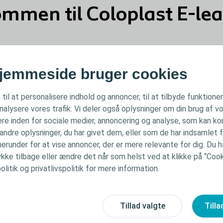
mmen til Coloplast E-le
jemmeside bruger cookies
smoduler
Se din profil
 til at personalisere indhold og annoncer, til at tilbyde funktione
analysere vores trafik. Vi deler også oplysninger om din brug af
Se og download dine certifik
re inden for sociale medier, annoncering og analyse, som kan k
ndre oplysninger, du har givet dem, eller som de har indsamlet f
herunder for at vise annoncer, der er mere relevante for dig. Du har
ke tilbage eller ændre det når som helst ved at klikke på “Cooki
litik og privatlivspolitik for mere information.
Gå til Min Profil
Tillad valgte
Tilla