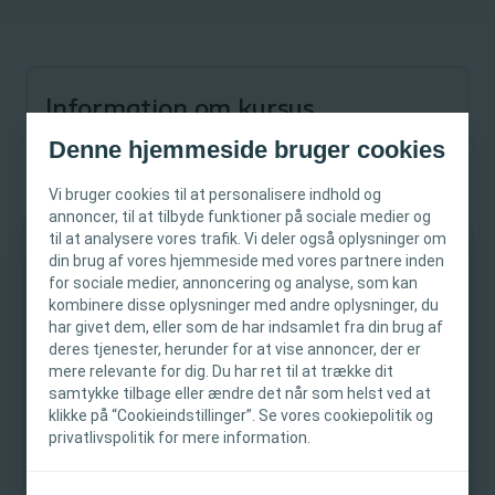
Information om kursus
Denne hjemmeside bruger cookies
Start kursus
Vi bruger cookies til at personalisere indhold og
Varighed
Hud- og sårbehandling
annoncer, til at tilbyde funktioner på sociale medier og
til at analysere vores trafik. Vi deler også oplysninger om
30 min
E-learning
din brug af vores hjemmeside med vores partnere inden
VIGTIG INFORMATION
Godkendt af
EWMA
1 CPD points
for sociale medier, annoncering og analyse, som kan
kombinere disse oplysninger med andre oplysninger, du
Denne hjemmeside er kun beregnet til
har givet dem, eller som de har indsamlet fra din brug af
deres tjenester, herunder for at vise annoncer, der er
sundhedspersonale. Hjemmesidens indhold er
mere relevante for dig. Du har ret til at trække dit
beregnet til oplysnings- og uddannelsesmæssige
samtykke tilbage eller ændre det når som helst ved at
formål og er ikke tiltænkt andre områder.
Lær fordelene ved fugtig sårheling og forskellen mellem fugtig
klikke på “Cookieindstillinger”. Se vores cookiepolitik og
Coloplast yder ikke medicinsk rådgivning.
og tør sårheling.
privatlivspolitik for mere information.
Ansvaret for patientplejen ligger hos
Efter modulet forstår du:
sundhedspersonalet. Du kan finde detaljerede
• Forskellene mellem tør og og fugtig sårhelinge og