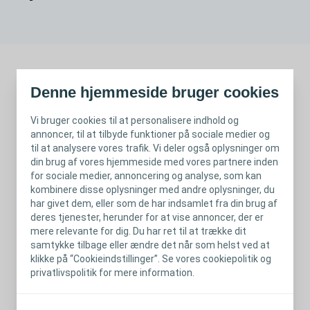
Denne hjemmeside bruger cookies
Lyt til Jessica Swinbourne (PhD, klinisk psykolog, Australien), når
hun fortæller om patientens rejse fra stomiland til et nyt
Vi bruger cookies til at personalisere indhold og
hjemland.
annoncer, til at tilbyde funktioner på sociale medier og
til at analysere vores trafik. Vi deler også oplysninger om
Stomidage 2018, København
din brug af vores hjemmeside med vores partnere inden
for sociale medier, annoncering og analyse, som kan
kombinere disse oplysninger med andre oplysninger, du
har givet dem, eller som de har indsamlet fra din brug af
deres tjenester, herunder for at vise annoncer, der er
mere relevante for dig. Du har ret til at trække dit
samtykke tilbage eller ændre det når som helst ved at
klikke på “Cookieindstillinger”. Se vores cookiepolitik og
privatlivspolitik for mere information.