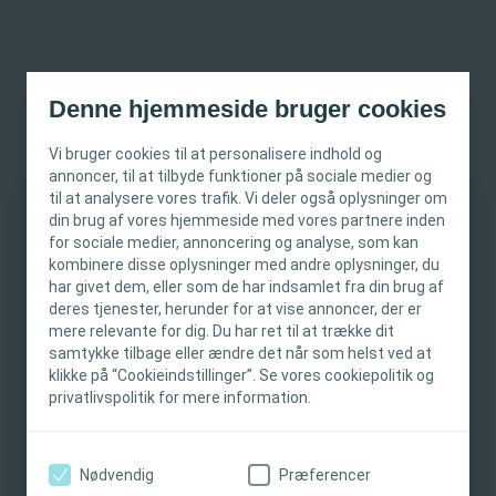
Denne hjemmeside bruger cookies
Vi bruger cookies til at personalisere indhold og
annoncer, til at tilbyde funktioner på sociale medier og
til at analysere vores trafik. Vi deler også oplysninger om
din brug af vores hjemmeside med vores partnere inden
VIGTIG INFORMATION
for sociale medier, annoncering og analyse, som kan
kombinere disse oplysninger med andre oplysninger, du
Denne hjemmeside er kun beregnet til
har givet dem, eller som de har indsamlet fra din brug af
deres tjenester, herunder for at vise annoncer, der er
sundhedspersonale. Hjemmesidens indhold er
mere relevante for dig. Du har ret til at trække dit
beregnet til oplysnings- og uddannelsesmæssige
samtykke tilbage eller ændre det når som helst ved at
formål og er ikke tiltænkt andre områder.
klikke på “Cookieindstillinger”. Se vores cookiepolitik og
Coloplast yder ikke medicinsk rådgivning.
privatlivspolitik for mere information.
Se videoen
Ansvaret for patientplejen ligger hos
sundhedspersonalet. Du kan finde detaljerede
How to use the MENTOR Tool /
4,43
Minutter
oplysninger om de præsenterede produkter,
Nødvendig
Præferencer