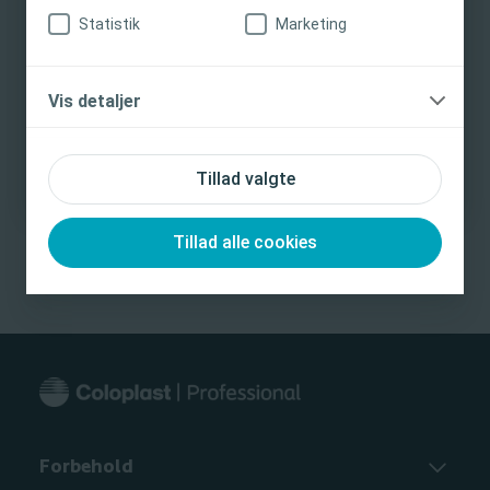
herunder brugsanvisninger, kontraindikationer,
Statistik
Marketing
forholdsregler og advarsler, i produktets
brugsanvisning (IFU) inden brug.
Vis detaljer
Jeg er sundhedsprofessionel
Udforsk emner
Jeg er ikke sundhedsprofessionel
Transanal Irrigation (TAI)
Tarmkontinens
Tillad valgte
Uddannelsesværktøjer
Multipel sclerose
Spina bifida
Rygmarvsskade
LARS
Tillad alle cookies
Forbehold