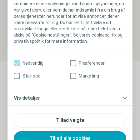
Håndtering af hulrummet:
kombinere disse oplysninger med andre oplysninger, du
har givet dem, eller som de har indsamlet fra din brug af
Læs hvordan der blev opnået konsensus om håndtering
deres tjenester, herunder for at vise annoncer, der er
af hulrummet.
mere relevante for dig. Du har ret til at trække dit
samtykke tilbage eller ændre det når som helst ved at
klikke på “Cookieindstillinger”. Se vores cookiepolitik og
privatlivspolitik for mere information.
Nødvendig
Præferencer
Statistik
Marketing
White Paper
Sårinfektioner og biofilm
Vis detaljer
Læs det praktiske resumé om behandling af
sårinfektioner og biofilm.
Tillad valgte
Læs publication
Tillad alle cookies