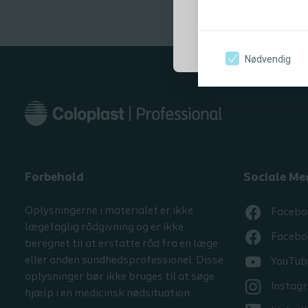
PDF
0 p
Jeg er sundhedsp
Nødvendig
Forbehold
Sociale Me
Oplysningerne i materialet er ikke
Facebo
lægefaglig rådgivning og er ikke
Facebo
beregnet til at erstatte råd fra en læge
eller anden sundhedsprofessionel. Disse
YouTub
oplysninger bør ikke bruges til at søge
Instag
hjælp i en medicinsk nødsituation.