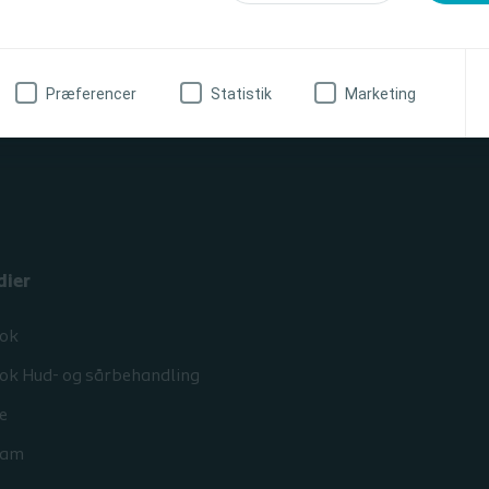
ages
rofessionel
Jeg er ikke sundhedsprofessionel
Præferencer
Statistik
Marketing
dier
ok
ok Hud- og sårbehandling
e
ram