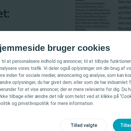
t:
jemmeside bruger cookies
ået konsensus om håndtering af hulrummet.
 til at personalisere indhold og annoncer, til at tilbyde funktione
INFORMATION
analysere vores trafik. Vi deler også oplysninger om din brug af
re inden for sociale medier, annoncering og analyse, som kan k
hulrummet:
de er kun beregnet til sundhedspersonale. Hjemmesiden
ndre oplysninger, du har givet dem, eller som de har indsamlet f
plysnings- og uddannelsesmæssige formål og er ikke tilt
herunder for at vise annoncer, der er mere relevante for dig. Du har
opnået konsensus om håndtering af hulrummet.
ast yder ikke medicinsk rådgivning. Ansvaret for patien
ke tilbage eller ændre det når som helst ved at klikke på “Cooki
litik og privatlivspolitik for mere information.
rsonalet. Du kan finde detaljerede oplysninger om de p
nder brugsanvisninger, kontraindikationer, forholdsregl
ugsanvisning (IFU) inden brug.
g the gap to promote healing in chronic wounds
Tillad valgte
Tilla