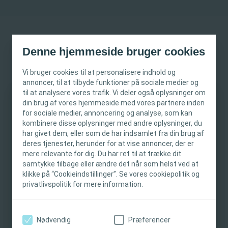
Denne hjemmeside bruger cookies
Tidligere urinvejsinfektioner er accepteret som en risikofaktor,
Vi bruger cookies til at personalisere indhold og
da de
kan
forårsager en kronisk betændelsestilstand i blæren,
annoncer, til at tilbyde funktioner på sociale medier og
1
der er mere modtagelig for fornyet infektion.
til at analysere vores trafik. Vi deler også oplysninger om
din brug af vores hjemmeside med vores partnere inden
VIGTIG INFORMATION
for sociale medier, annoncering og analyse, som kan
kombinere disse oplysninger med andre oplysninger, du
Hvad fortæller evidensen os?
Denne hjemmeside er kun beregnet til
har givet dem, eller som de har indsamlet fra din brug af
deres tjenester, herunder for at vise annoncer, der er
sundhedspersonale. Hjemmesidens indhold er
Et syvårigt prospektivt studie blandt brugere af
mere relevante for dig. Du har ret til at trække dit
beregnet til oplysnings- og uddannelsesmæssige
2
engangskateterisation fandt to prædikative faktorer
:
samtykke tilbage eller ændre det når som helst ved at
formål og er ikke tiltænkt andre områder.
klikke på “Cookieindstillinger”. Se vores cookiepolitik og
Patienter med mange urinvejsinfektioner ved starten af
Coloplast yder ikke medicinsk rådgivning.
privatlivspolitik for mere information.
studiet havde også høje forekomster af
Ansvaret for patientplejen ligger hos
urinvejsinfektioner ved afslutningen af
sundhedspersonalet. Du kan finde detaljerede
opfølgningsperioden.
oplysninger om de præsenterede produkter,
Høje forekomster af urinvejsinfektion var knyttet til
Nødvendig
Præferencer
udviklingen af et højt antal kateterisationer.