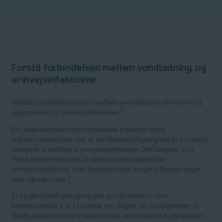
Forstå forbindelsen mellem vandladning og
urinvejsinfektioner
Sjælden vandladning kan medføre overudspiling af blæren og
1
øge risikoen for urinvejsinfektioner.
En undersøgelse blandt canadiske patienter med
rygmarvsskade har vist, at vandladningshyppighed er omvendt
relateret til antallet af urinvejsinfektioner. Det betyder, at jo
færre kateterisationer, jo større sandsynlighed for
urinvejsinfektioner, hvor kateterisation en gang dagligt udgør
2
den største risiko.
Et studie blandt paralympiske sportsudøvere, som
kateteriserede 1 til 10 gange om dagen, var hyppigheden af
daglig kateterisation imidlertid ikke relatereret til hyppigheden