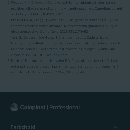
Woodbury M G, Hayes K C and Askes H K, Intermittent catheterization
practices following spinal cord injury: a national survey. Canadian Journal
of Urology. 2008;15(3):4065–4071
Krassioukov A, Cragg J J, West C et al., The good, the bad and the ugly of
catheterization practices among elite athletes with spinal cord injury: a
global perspective. Spinal Cord. 2015;53(1):78–82
Vahr S, Cobussen-Boekhorst H, Eikenboom J et al., Catheterisation,
Urethral Intermittent in adults, Dilatation, urethral intermittent in adults
Evidence-based Guidelines for Best Practice in Urological Health Care.
Arnheim: EAUN; 2013.
Available here
Bakke A, Digranes A, and Hoisoeter P A, Physical predictors of infection in
patients treated with clean intermittent catheterization: a prospective 7-
year study. BJU International. 1997;79(1):85-90
Forbehold