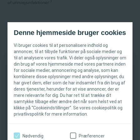
3
af urinvejsinfektioner.
Vidste du?
Denne hjemmeside bruger cookies
Vi bruger cookies til at personalisere indhold og
annoncer, til at tilbyde funktioner på sociale medier og
til at analysere vores trafik. Vi deler også oplysninger om
din brug af vores hjemmeside med vores partnere inden
4-6 gange
VIGTIG INFORMATION
for sociale medier, annoncering og analyse, som kan
kombinere disse oplysninger med andre oplysninger, du
Det anbefales, at IC-brugere kateteriserer 4-6
Denne hjemmeside er kun beregnet til
har givet dem, eller som de har indsamlet fra din brug af
gange dagligt.
deres tjenester, herunder for at vise annoncer, der er
sundhedspersonale. Hjemmesidens indhold er
mere relevante for dig. Du har ret til at trække dit
beregnet til oplysnings- og uddannelsesmæssige
samtykke tilbage eller ændre det når som helst ved at
formål og er ikke tiltænkt andre områder.
klikke på “Cookieindstillinger”. Se vores cookiepolitik og
Coloplast yder ikke medicinsk rådgivning.
privatlivspolitik for mere information.
Ansvaret for patientplejen ligger hos
300-500 ml
sundhedspersonalet. Du kan finde detaljerede
oplysninger om de præsenterede produkter,
Nødvendig
Præferencer
Blærevolumen bør forblive inden for 300-