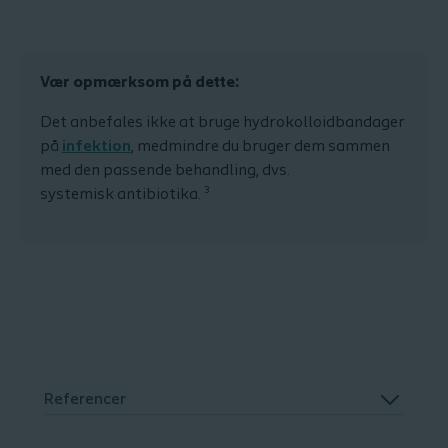
V
ær opmærksom på dette:
Det
anbefales
ikke
at
bruge
hydrokolloidbandager
på
infektion
,
medmindre
du
bruger
dem
sammen
med
den
passende
behandling
,
dvs
.
3
systemisk
antibiotika.
Referencer