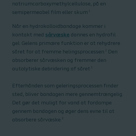
natriumcarboxymethylcellulose, på en
.1
semipermeabel film eller skum
N
år
en
hydrokolloidbandage
kommer
i
kontakt
med
sårvæske
dannes en hydrofil
gel.
Gelens primære funktion er at rehydrere
2
såret for at fremme helingsprocessen.
Den
absorberer sårvæsken og fremmer den
.1
autolytiske debridering af såret
Efterhånden som geleringsprocessen finder
sted, bliver bandagen mere gennemtrængelig.
Det gør det muligt for vand at fordampe
gennem bandagen og øger dens evne til at
3
absorbere
sårvæske
.