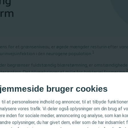
ing
orm
ens for et grænseniveau, er øgede mængder resturin efter van
1
urinvejsinfektion i den neurogene population.
der begrænser fuldstændig blæretømning, er omstændigheder,
2
erisation. Det tilvejebringer et miljø for bakteriel formering.
jemmeside bruger cookies
ngen mellem blærens form og resturin
 til at personalisere indhold og annoncer, til at tilbyde funktione
INFORMATION
analysere vores trafik. Vi deler også oplysninger om din brug af
 til, at patienter oplever at have resturin, inklusive unormal
re inden for sociale medier, annoncering og analyse, som kan k
 til patienten, håndtering af engangskatetre og produktvalg (
de er kun beregnet til sundhedspersonale. Hjemmesiden
ndre oplysninger, du har givet dem, eller som de har indsamlet f