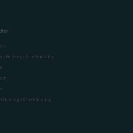
dier
ok
ok Hud- og sårbehandling
e
ram
n
n Hud- og sårbehandling