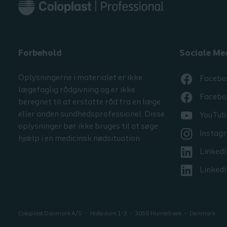
Forbehold
Sociale Me
Oplysningerne i materialet er ikke
Facebo
lægefaglig rådgivning og er ikke
Facebo
beregnet til at erstatte råd fra en læge
eller anden sundhedsprofessionel. Disse
YouTub
oplysninger bør ikke bruges til at søge
Instag
hjælp i en medicinsk nødsituation.
LinkedI
LinkedI
Coloplast Danmark A/S
Holtedam 1-3
3050
Humlebaek
Denmark