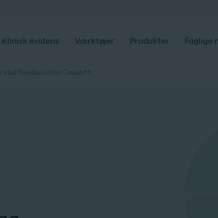
Klinisk evidens
Værktøjer
Produkter
Faglige
Post-void Residual Urine Caused by Bladder Shapes