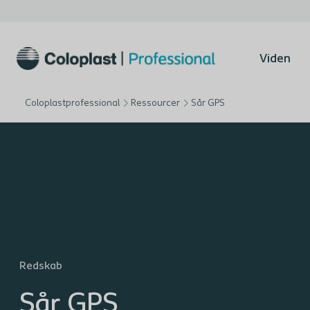
Viden
Coloplastprofessional
Ressourcer
Sår GPS
Redskab
Sår GPS