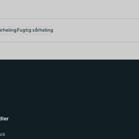
rheling
Fugtig sårheling
dier
ok