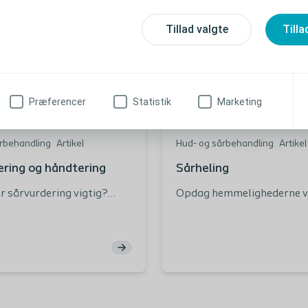
Tillad valgte
Tilla
Præferencer
Statistik
Marketing
rbehandling
Artikel
Hud- og sårbehandling
Artikel
ering og håndtering
Sårheling
r sårvurdering vigtig?
Opdag hemmelighederne v
olistisk sårvurdering? En
sårheling
et tilgang til din
lan Definering af din
ngsplan og
gsmål Hvor tit bør du
såret?