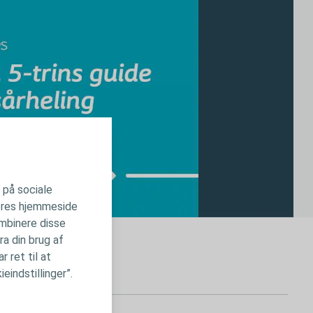
r på sociale
 vores hjemmeside
ombinere disse
ra din brug af
 ret til at
eindstillinger”.