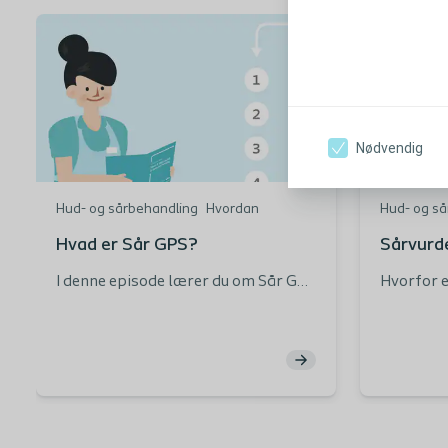
Nødvendig
Hud- og sårbehandling
Hvordan
Hud- og så
Hvad er Sår GPS?
Sårvurd
I denne episode lærer du om Sår GPS
Hvorfor e
: Din 5-trins guide til sårheling.
Hvad er h
strukturer
sårplejep
behandli
behandlin
vurdere 