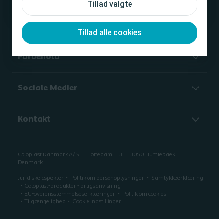
Tillad valgte
Tillad alle cookies
Forbehold
Sociale Medier
Kontakt
Coloplast Danmark A/S
Holtedam 1-3
3050
Humlebaek
Denmark
Juridiske aspekter
Politik om personoplysninger
Samtykkeerklæring
Coloplast-produkter - brugsanvisning
EU-overensstemmelseserklæringer
Politik om cookies
Tilgængelighed
Cookie indstillinger