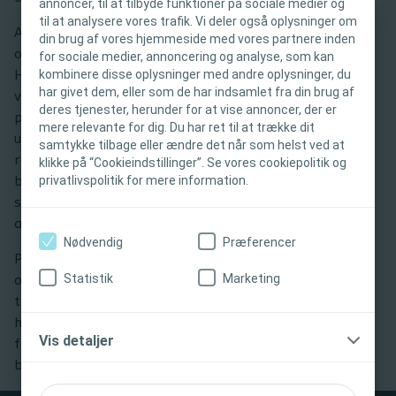
annoncer, til at tilbyde funktioner på sociale medier og
til at analysere vores trafik. Vi deler også oplysninger om
Alle oplysninger, der præsenteres, er udelukkende til
din brug af vores hjemmeside med vores partnere inden
VIGTIG INFORMATION
orientering og uddannelsesmæssige formål.
for sociale medier, annoncering og analyse, som kan
kombinere disse oplysninger med andre oplysninger, du
Hjemmesiden kan præsentere oplysninger, der giver
Denne hjemmeside er kun beregnet til
har givet dem, eller som de har indsamlet fra din brug af
vejledning om brug af Coloplast produkter eller andre
deres tjenester, herunder for at vise annoncer, der er
sundhedspersonale. Hjemmesidens indhold er
produkter og/eller indeholder forskellige typer
mere relevante for dig. Du har ret til at trække dit
beregnet til oplysnings- og uddannelsesmæssige
undervisningsindhold. Coloplast yder ikke medicinsk
samtykke tilbage eller ændre det når som helst ved at
formål og er ikke tiltænkt andre områder.
rådgivning, og oplysningerne på hjemmesiden er ikke
klikke på “Cookieindstillinger”. Se vores cookiepolitik og
Coloplast yder ikke medicinsk rådgivning.
privatlivspolitik for mere information.
beregnet til at erstatte rådgivning fra en
Ansvaret for patientplejen ligger hos
sundhedsprofessionel. Oplysningerne bør ikke bruges til
sundhedspersonalet. Du kan finde detaljerede
at søge hjælp i en medicinsk nødsituation.
oplysninger om de præsenterede produkter,
Nødvendig
Præferencer
herunder brugsanvisninger, kontraindikationer,
Promovering af Coloplast produkter skal være i
Statistik
Marketing
forholdsregler og advarsler, i produktets
overensstemmelse med godkendte indikationer og
brugsanvisning (IFU) inden brug.
tilsigtet brug. For detaljerede produktinformation,
herunder brugsanvisninger, kontraindikationer, effekter,
Vis detaljer
Jeg er sundhedsprofessionel
forholdsregler og advarsler, henvises til produktets
brugsanvisning (IFU) før brug.
Jeg er ikke sundhedsprofessionel